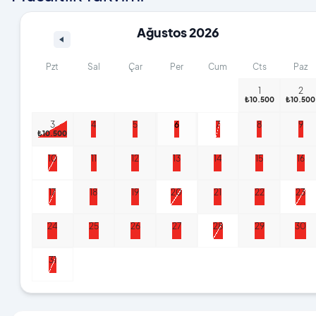
Ağustos 2026
Pzt
Sal
Çar
Per
Cum
Cts
Paz
1
2
₺10.500
₺10.500
3
4
5
6
7
8
9
₺10.500
10
11
12
13
14
15
16
17
18
19
20
21
22
23
24
25
26
27
28
29
30
31
₺10.500
₺10.500