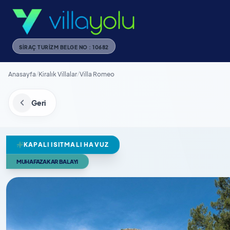
SIRAÇ TURIZM BELGE NO : 10682
Anasayfa
/
Kiralık Villalar
/
Villa Romeo
Geri
KAPALI ISITMALI HAVUZ
MUHAFAZAKAR BALAYI