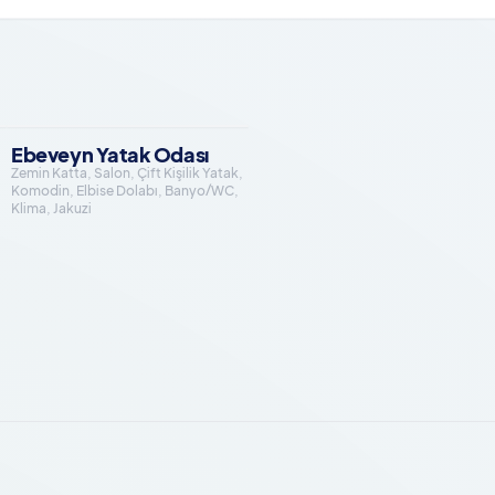
Ebeveyn Yatak Odası
Zemin Katta, Salon, Çift Kişilik Yatak,
Komodin, Elbise Dolabı, Banyo/WC,
Klima, Jakuzi