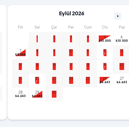
Eylül 2026
Pzt
Sal
Çar
Per
Cum
Cts
Paz
1
2
3
4
5
6
₺10.500
₺10.500
7
8
9
10
11
12
13
₺8.564
14
15
16
17
18
19
20
21
22
23
24
25
26
27
₺6.643
₺6.643
28
29
30
₺6.643
₺6.643