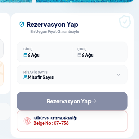
Rezervasyon Yap
En Uygun Fiyat Garantisiyle
GIRIŞ
ÇIKIŞ
6 Ağu
6 Ağu
MISAFIR SAYISI
Misafir Sayısı
Rezervasyon Yap
Kültür ve Turizm Bakanlığı
Belge No :
07-756