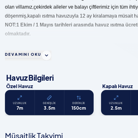
olan villamız,çekirdek aileler ve balayı çiftlerimiz için tüm iht
döşenmiş,kapalı ısıtma havuzuyla 12 ay kiralamaya müsait hale
NOT:1 Ekim / 1 Mayıs tarihleri arasında havuz ısıtma ücreti 
olmaktadır.
DEVAMINI OKU
Havuz Bilgileri
Özel Havuz
Kapalı Havuz
UZUNLUK
GENIŞLIK
DERINLIK
UZUNLUK
7m
3.5m
150cm
2.5m
Müsaitlik Takvimi