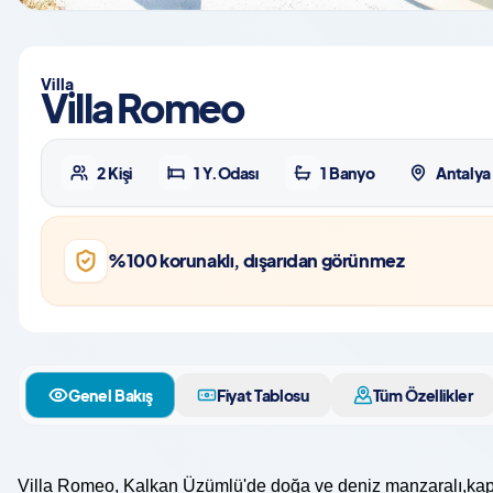
Villa
Villa Romeo
2 Kişi
1 Y.Odası
1 Banyo
Antalya
%100 korunaklı, dışarıdan görünmez
Genel Bakış
Fiyat Tablosu
Tüm Özellikler
Villa Romeo, Kalkan Üzümlü'de doğa ve deniz manzaralı,kapalı