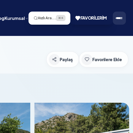
og
Kurumsal
FAVORILERIM
Hızlı Ara...
⌘ K
Paylaş
Favorilere Ekle