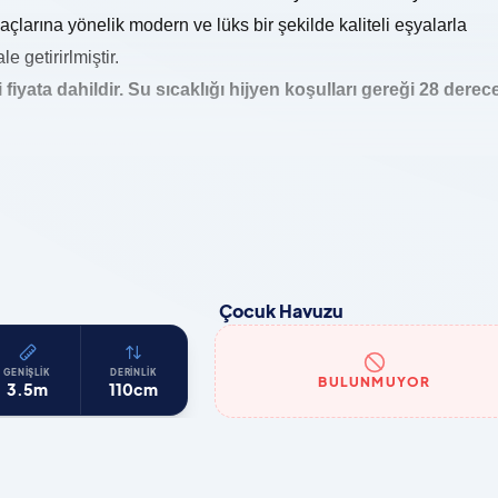
iyaçlarına yönelik modern ve lüks bir şekilde kaliteli eşyalarla
 getirirlmiştir.
fiyata dahildir. Su sıcaklığı hijyen koşulları gereği 28 derec
Çocuk Havuzu
GENIŞLIK
DERINLIK
BULUNMUYOR
3.5m
110cm