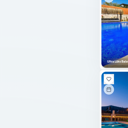
Sinema Sistemi
Salıncak
Kaydırak
Su Deposu
Şömine-Soba
Doğalgazlı Şömine
Ultra Lüks Balay
Saç Kurutma Makinesi
Elektrik Süpürgesi
Kurutma Makinesi
Cam Şömine
Pelet Sobası
Ateş Kazanı
Mutfak Bilgileri