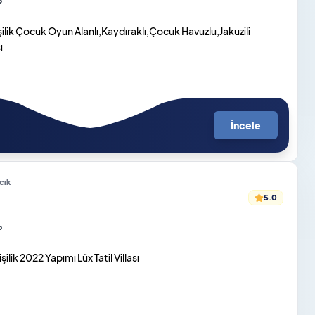
o
şilik Çocuk Oyun Alanlı,Kaydıraklı,Çocuk Havuzlu,Jakuzili
ı
İncele
cık
5.0
o
ilik 2022 Yapımı Lüx Tatil Villası