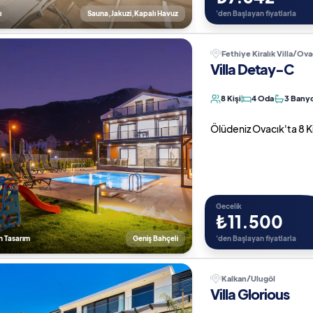
ı
Sauna,Jakuzi,Kapalı Havuz
'den Başlayan fiyatlarla
Fethiye Kiralık Villa/Ova
Villa Detay-C
8 Kişi
4 Oda
3 Bany
Ölüdeniz Ovacık'ta 8 Kiş
Gecelik
₺11.500
n Tasarım
Geniş Bahçeli
'den Başlayan fiyatlarla
Kalkan/Ulugöl
Villa Glorious