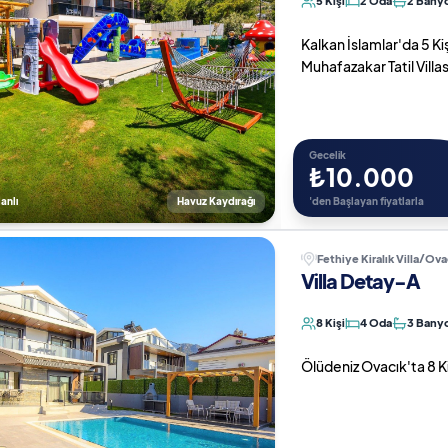
5 Kişi
2 Oda
2 Bany
Kalkan İslamlar'da 5 Ki
Muhafazakar Tatil Villas
Gecelik
₺10.000
anlı
Havuz Kaydırağı
'den Başlayan fiyatlarla
Fethiye Kiralık Villa/Ova
Villa Detay-A
8 Kişi
4 Oda
3 Bany
Ölüdeniz Ovacık'ta 8 Kiş