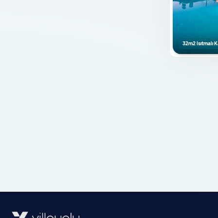
Amerikan Mutfak
Bulaşık Makinası
Buzdolabı
32m2 Isıtmalı 
Ankastre Fırın
Mikrodalga Fırın
Ankastre 4'lü Ocak
Su Isıtıcısı
Ekmek Kızartma Makinası
Tencere ve Tava Takımı
Yemek Takımı
Kaşık Çatal Bıçak Takımı
Bardak Takımı
Yemek Masası