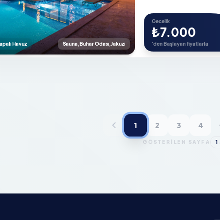
Gecelik
₺7.000
Kapalı Havuz
Sauna,Buhar Odası,Jakuzi
'den Başlayan fiyatlarla
1
2
3
4
GÖSTERİLEN SAYFA
1