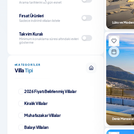
Arama tarihlerini ±3 gün esnet
Fırsat Ürünleri
Sadece indirimli villaları listele
Lüks ve Moder
Takvim Kuralı
Minimum konaklama süresi altındaki evleri
gösterme
KATEGORILER
Villa
Tipi
2026 Fiyatı Belirlenmiş Villalar
Kiralık Villalar
Muhafazakar Villalar
Deniz Manzaral
Balayı Villaları