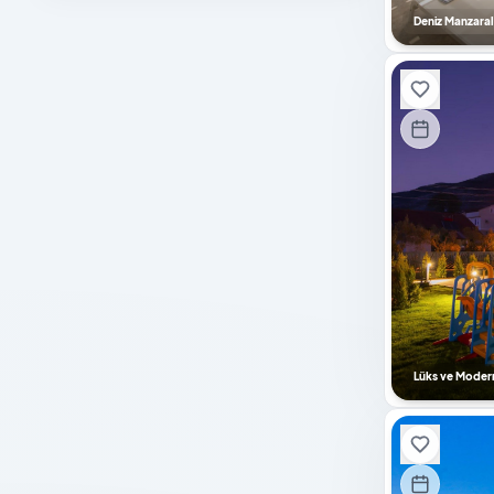
Deniz Manzaral
Jenaratör
Engelli Dostu
Sıradışı Mimari
Sauna
Buhar Banyosu
Bebek Yatağı
Özel Havuz
Güvenlik Kamera Sistemi
Hamam
Masa Tenisi
Lüks ve Moder
Bilardo
Langırt
Tuz Odası