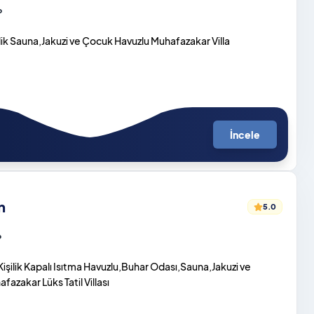
o
ilik Sauna,Jakuzi ve Çocuk Havuzlu Muhafazakar Villa
İncele
n
5.0
o
Kişilik Kapalı Isıtma Havuzlu,Buhar Odası,Sauna,Jakuzi ve
azakar Lüks Tatil Villası