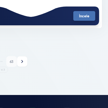
İncele
63
/
63