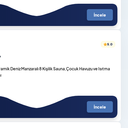
İncele
5.0
o
oramik Deniz Manzaralı 8 Kişilik Sauna,Çocuk Havuzu ve Isıtma
ı
İncele