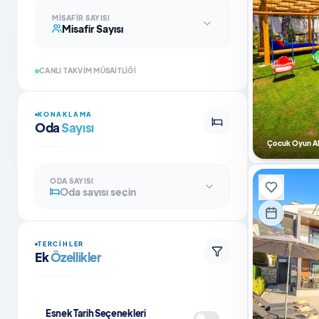
MISAFIR SAYISI
Misafir Sayısı
CANLI TAKVIM MÜSAITLIĞI
KONAKLAMA
Oda
Sayısı
Çocuk Oyun Al
ODA SAYISI
Oda sayısı seçin
TERCIHLER
Ek
Özellikler
Esnek Tarih Seçenekleri