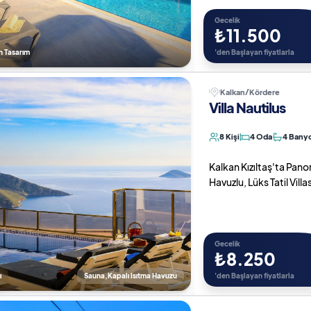
Gecelik
₺11.500
n Tasarım
'den Başlayan fiyatlarla
Kalkan/Kördere
Villa Nautilus
8 Kişi
4 Oda
4 Bany
Kalkan Kızıltaş'ta Pan
Havuzlu, Lüks Tatil Villas
Gecelik
₺8.250
ı
Sauna,Kapalı Isıtma Havuzu
'den Başlayan fiyatlarla