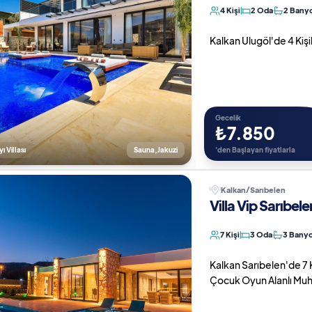
4 Kişi
2 Oda
2 Bany
Kalkan Ulugöl'de 4 Kiş
Gecelik
₺7.850
ı Villası
Sauna,Jakuzi
'den Başlayan fiyatlarla
Kalkan/Sarıbelen
Villa Vip Sarıbele
7 Kişi
3 Oda
3 Bany
Kalkan Sarıbelen'de 7 
Çocuk Oyun Alanlı Muhaf