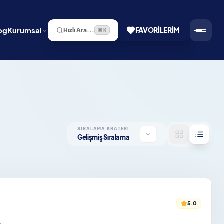
og
Kurumsal
FAVORILERIM
Hızlı Ara...
⌘ K
SIRALAMA KRATERI
Gelişmiş Sıralama
5.0