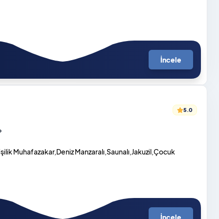
İncele
5.0
o
şilik Muhafazakar,Deniz Manzaralı,Saunalı,Jakuzil,Çocuk
İncele