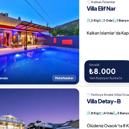
Kalkan/İslamlar
Villa Elif Nar
2 Kişi
1 Oda
1 Banyo
Kalkan İslamlar'da Kapa
Gecelik
₺8.000
Havuzu
Muhafazakar
'den Başlayan fiyatlarla
Fethiye Kiralık Villa/Ova
Villa Detay-B
8 Kişi
4 Oda
3 Bany
Ölüdeniz Ovacık'ta 8 Kiş