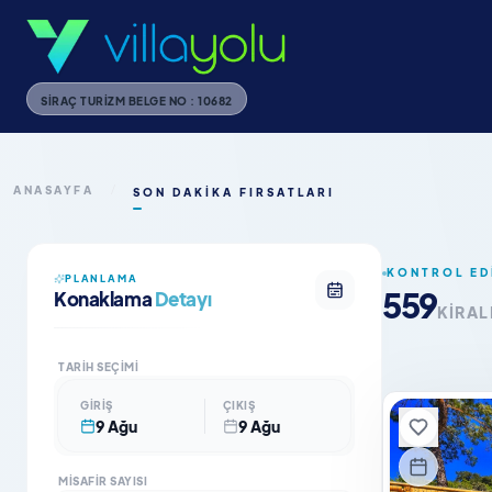
SIRAÇ TURIZM BELGE NO : 10682
ANASAYFA
/
SON DAKIKA FIRSATLARI
KONTROL ED
PLANLAMA
559
Konaklama
Detayı
KIRAL
TARIH SEÇIMI
GIRIŞ
ÇIKIŞ
9 Ağu
9 Ağu
MISAFIR SAYISI