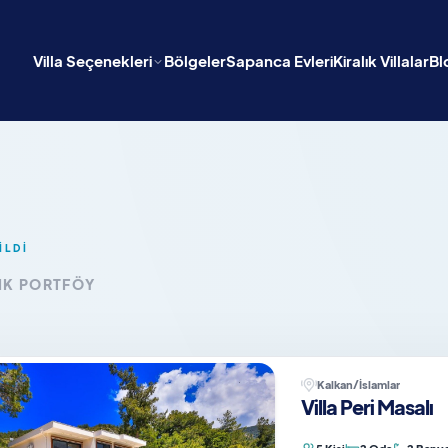
Villa Seçenekleri
Bölgeler
Sapanca Evleri
Kiralık Villalar
Bl
İLDİ
IK PORTFÖY
Kalkan/İslamlar
Villa Peri Masalı