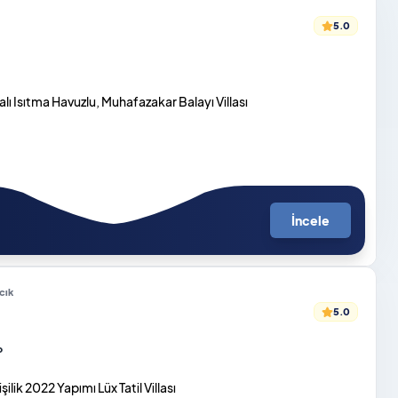
5.0
lı Isıtma Havuzlu, Muhafazakar Balayı Villası
İncele
cık
5.0
o
ilik 2022 Yapımı Lüx Tatil Villası