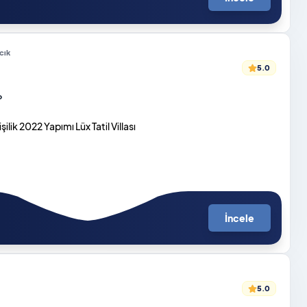
cık
5.0
o
ilik 2022 Yapımı Lüx Tatil Villası
İncele
5.0