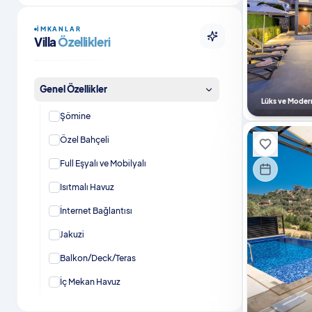
İMKANLAR
Villa
Özellikleri
Genel Özellikler
Lüks ve Moder
Şömine
Özel Bahçeli
Full Eşyalı ve Mobilyalı
Isıtmalı Havuz
İnternet Bağlantısı
Jakuzi
Balkon/Deck/Teras
İç Mekan Havuz
Otopark / Park Yeri