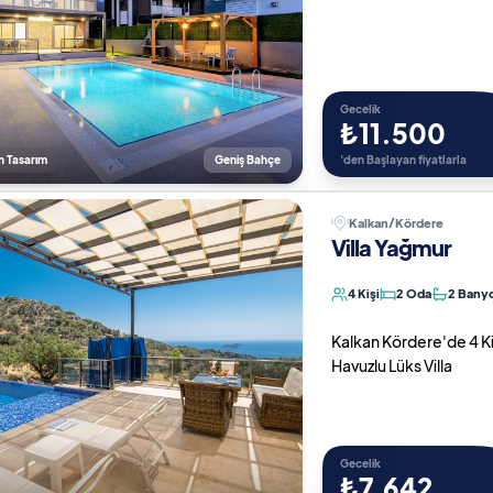
Gecelik
₺11.500
n Tasarım
Geniş Bahçe
'den Başlayan fiyatlarla
Kalkan/Kördere
Villa Yağmur
4 Kişi
2 Oda
2 Bany
Kalkan Kördere'de 4 Ki
Havuzlu Lüks Villa
Gecelik
₺7.642