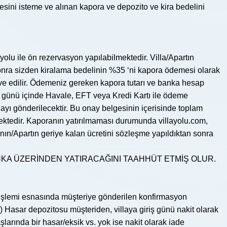
tmesini isteme ve alınan kapora ve depozito ve kira bedelini
olu ile ön rezervasyon yapılabilmektedir. Villa/Apartın
n sonra sizden kiralama bedelinin %35 ‘ni kapora ödemesi olarak
erve edilir. Ödemeniz gereken kapora tutarı ve banka hesap
) iş günü içinde Havale, EFT veya Kredi Kartı ile ödeme
onayı gönderilecektir. Bu onay belgesinin içerisinde toplam
lmektedir. Kaporanın yatırılmaması durumunda villayolu.com,
nın/Apartın geriye kalan ücretini sözleşme yapıldıktan sonra
NKA ÜZERİNDEN YATIRACAĞINI TAAHHÜT ETMİŞ OLUR.
on işlemi esnasında müşteriye gönderilen konfirmasyon
ir) Hasar depozitosu müşteriden, villaya giriş günü nakit olarak
şlarında bir hasar/eksik vs. yok ise nakit olarak iade