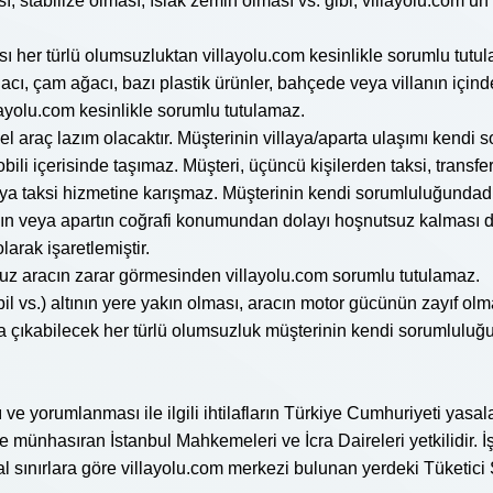
ı, stabilize olması, ıslak zemin olması vs. gibi, villayolu.com 
ı her türlü olumsuzluktan villayolu.com kesinlikle sorumlu tutu
ağacı, çam ağacı, bazı plastik ürünler, bahçede veya villanın için
ayolu.com kesinlikle sorumlu tutulamaz.
 araç lazım olacaktır. Müşterinin villaya/aparta ulaşımı kendi s
obili içerisinde taşımaz. Müşteri, üçüncü kişilerden taksi, transfe
eya taksi hizmetine karışmaz. Müşterinin kendi sorumluluğundadı
llanın veya apartın coğrafi konumundan dolayı hoşnutsuz kalması
arak işaretlemiştir.
uz aracın zarar görmesinden villayolu.com sorumlu tutulamaz.
bil vs.) altının yere yakın olması, aracın motor gücünün zayıf ol
a çıkabilecek her türlü olumsuzluk müşterinin kendi sorumluluğ
 yorumlanması ile ilgili ihtilafların Türkiye Cumhuriyeti yasal
 münhasıran İstanbul Mahkemeleri ve İcra Daireleri yetkilidir. İ
asal sınırlara göre villayolu.com merkezi bulunan yerdeki Tüket