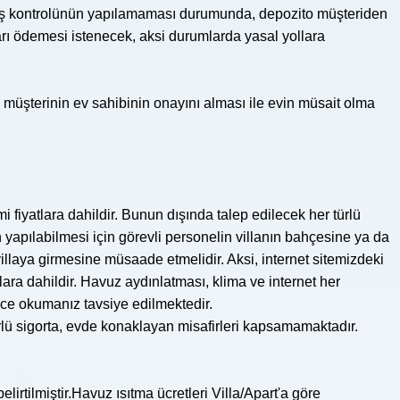
 çıkış kontrolünün yapılamaması durumunda, depozito müşteriden
rı ödemesi istenecek, aksi durumlarda yasal yollara
ri, müşterinin ev sahibinin onayını alması ile evin müsait olma
imi fiyatlara dahildir. Bunun dışında talep edilecek her türlü
n yapılabilmesi için görevli personelin villanın bahçesine ya da
illaya girmesine müsaade etmelidir. Aksi, internet sitemizdeki
tlara dahildir. Havuz aydınlatması, klima ve internet her
lice okumanız tavsiye edilmektedir.
ürlü sigorta, evde konaklayan misafirleri kapsamamaktadır.
lirtilmiştir.Havuz ısıtma ücretleri Villa/Apart'a göre