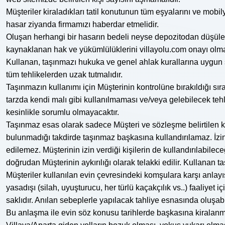
Müşteriler kiraladıkları tatil konutunun tüm eşyalarını ve mob
hasar ziyanda firmamızı haberdar etmelidir.
Oluşan herhangi bir hasarın bedeli neyse depozitodan düşülec
kaynaklanan hak ve yükümlülüklerini villayolu.com onayı olma
Kullanan, taşınmazı hukuka ve genel ahlak kurallarına uygun ş
tüm tehlikelerden uzak tutmalıdır.
Taşınmazın kullanımı için Müşterinin kontrolüne bırakıldığı sı
tarzda kendi malı gibi kullanılmaması ve/veya gelebilecek te
kesinlikle sorumlu olmayacaktır.
Taşınmaz esas olarak sadece Müşteri ve sözleşme belirtilen kişil
bulunmadığı takdirde taşınmaz başkasına kullandırılamaz. İzin 
edilemez. Müşterinin izin verdiği kişilerin de kullandırılabile
doğrudan Müşterinin aykırılığı olarak telakki edilir. Kullanan
Müşteriler kullanılan evin çevresindeki komşulara karşı anlayı
yasadışı (silah, uyuşturucu, her türlü kaçakçılık vs..) faaliye
saklıdır. Anılan sebeplerle yapılacak tahliye esnasında oluşa
Bu anlaşma ile evin söz konusu tarihlerde başkasına kiralanm