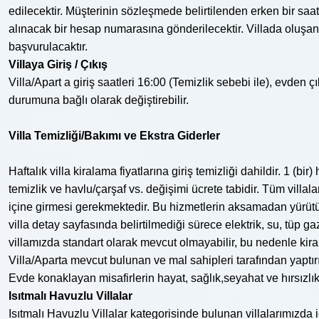
edilecektir. Müşterinin sözleşmede belirtilenden erken bir sa
alınacak bir hesap numarasına gönderilecektir. Villada oluşa
başvurulacaktır.
Villaya Giriş / Çıkış
Villa/Apart a giriş saatleri 16:00 (Temizlik sebebi ile), evden ç
durumuna bağlı olarak değiştirebilir.
Villa Temizliği/Bakımı ve Ekstra Giderler
Haftalık villa kiralama fiyatlarına giriş temizliği dahildir. 1 (b
temizlik ve havlu/çarşaf vs. değişimi ücrete tabidir. Tüm villa
içine girmesi gerekmektedir. Bu hizmetlerin aksamadan yürütüle
villa detay sayfasında belirtilmediği sürece elektrik, su, tüp g
villamızda standart olarak mevcut olmayabilir, bu nedenle kirala
Villa/Aparta mevcut bulunan ve mal sahipleri tarafından yaptır
Evde konaklayan misafirlerin hayat, sağlık,seyahat ve hırsızlık si
Isıtmalı Havuzlu Villalar
Isıtmalı Havuzlu Villalar kategorisinde bulunan villalarımızda i