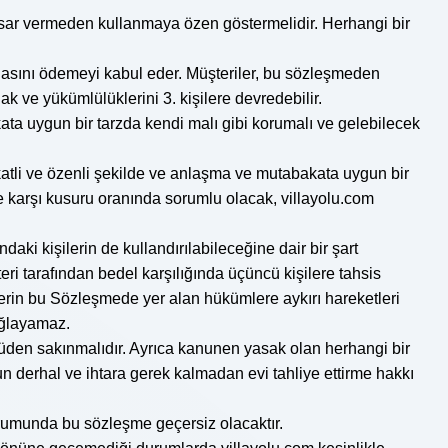
 hasar vermeden kullanmaya özen göstermelidir. Herhangi bir
lasını ödemeyi kabul eder. Müşteriler, bu sözleşmeden
ve yükümlülüklerini 3. kişilere devredebilir.
ata uygun bir tarzda kendi malı gibi korumalı ve gelebilecek
kkatli ve özenli şekilde ve anlaşma ve mutabakata uygun bir
e karşı kusuru oranında sorumlu olacak, villayolu.com
daki kişilerin de kullandırılabileceğine dair bir şart
ri tarafından bedel karşılığında üçüncü kişilere tahsis
şilerin bu Sözleşmede yer alan hükümlere aykırı hareketleri
sağlayamaz.
ltüden sakınmalıdır. Ayrıca kanunen yasak olan herhangi bir
‘un derhal ve ihtara gerek kalmadan evi tahliye ettirme hakkı
urumunda bu sözleşme geçersiz olacaktır.