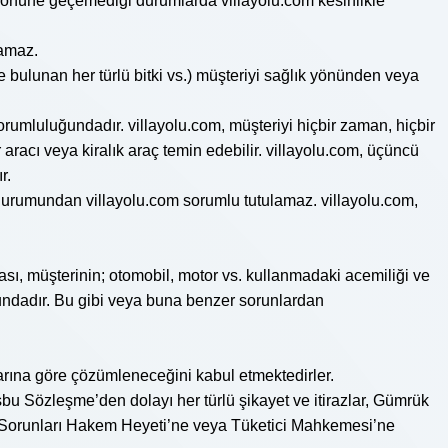
un önüne geçemediği durumlarda villayolu.com kesinlikle
lamaz.
de bulunan her türlü bitki vs.) müşteriyi sağlık yönünden veya
orumluluğundadır. villayolu.com, müşteriyi hiçbir zaman, hiçbir
r aracı veya kiralık araç temin edebilir. villayolu.com, üçüncü
r.
 durumundan villayolu.com sorumlu tutulamaz. villayolu.com,
ması, müşterinin; otomobil, motor vs. kullanmadaki acemiliği ve
undadır. Bu gibi veya buna benzer sorunlardan
arına göre çözümleneceğini kabul etmektedirler.
şbu Sözleşme’den dolayı her türlü şikayet ve itirazlar, Gümrük
ici Sorunları Hakem Heyeti’ne veya Tüketici Mahkemesi’ne