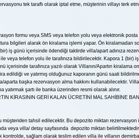
ervasyonu tek taraflı olarak iptal etme, müşterinin villayı terk e
vasyon formu veya SMS veya telefon yolu veya elektronik posta y
e fatura bilgileri alarak ön kiralama işlemi yapar. Ön kiralamada
bir) iş günü içerisinde ödendiği taktirde villa/apart adınıza rez
le veya telefon yolu ile tarafınıza bildirilecektir. Kapora 1 (bir
ünü içerisinde tarafınıza yazılı olarak Villanın/Apartın kiralama 
 kira edildiği ve yatırmış olduğunuz kaporanın günü saati bildiri
a/aparta başka rezervasyon alma hakkını kullanabilecektir. Villa
a yatırmak şartı ile banka üzerinden resmi olarak alınır.
TIN KİRASININ GERİ KALAN ÜCRETİNİ MAL SAHİBİNE BA
osu müşteriden tahsil edilecektir. Bu depozito miktarı rezervasy
sunda veya villa/ detay sayfasında depozito miktarı belirtilmekted
kontrolde, sağlam olarak teslim edilen villa ile villanın demirba