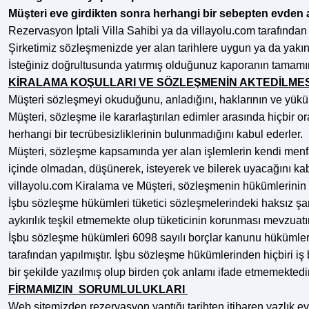
Müşteri eve girdikten sonra herhangi bir sebepten evden ay
Rezervasyon İptali Villa Sahibi ya da villayolu.com tarafından 
Şirketimiz sözleşmenizde yer alan tarihlere uygun ya da yakın 
İsteğiniz doğrultusunda yatırmış olduğunuz kaporanın tamamı
KİRALAMA KOŞULLARI VE SÖZLEŞMENİN AKTEDİLME
Müşteri sözleşmeyi okuduğunu, anladığını, haklarının ve yükü
Müşteri, sözleşme ile kararlaştırılan edimler arasında hiçbir 
herhangi bir tecrübesizliklerinin bulunmadığını kabul ederler.
Müşteri, sözleşme kapsamında yer alan işlemlerin kendi menfaa
içinde olmadan, düşünerek, isteyerek ve bilerek uyacağını kab
villayolu.com Kiralama ve Müşteri, sözleşmenin hükümlerinin ha
İşbu sözleşme hükümleri tüketici sözleşmelerindeki haksız şar
aykırılık teşkil etmemekte olup tüketicinin korunması mevzuatı
İşbu sözleşme hükümleri 6098 sayılı borçlar kanunu hükümleri
tarafından yapılmıştır. İşbu sözleşme hükümlerinden hiçbiri iş b
bir şekilde yazılmış olup birden çok anlamı ifade etmemektedir
FİRMAMIZIN SORUMLULUKLARI
Web sitemizden rezervasyon yaptığı tarihten itibaren yazlık ev