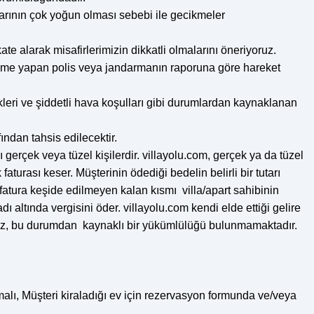
ylarının çok yoğun olması sebebi ile gecikmeler
ate alarak misafirlerimizin dikkatli olmalarını öneriyoruz.
celeme yapan polis veya jandarmanın raporuna göre hareket
kleri ve şiddetli hava koşulları gibi durumlardan kaynaklanan
ndan tahsis edilecektir.
ı gerçek veya tüzel kişilerdir. villayolu.com, gerçek ya da tüzel
turası keser. Müşterinin ödediği bedelin belirli bir tutarı
 fatura keşide edilmeyen kalan kısmı villa/apart sahibinin
dı altında vergisini öder. villayolu.com kendi elde ettiği gelire
z etmez, bu durumdan kaynaklı bir yükümlülüğü bulunmamaktadır.
malı, Müşteri kiraladığı ev için rezervasyon formunda ve/veya