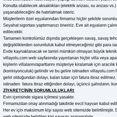
Konutta olabilecek aksaklıkları (elektrik arızası, su arızası v
yaşanabileceğini de hatırlatmak isteriz.
Müşterilerin özel eşyalarından firmamız hiçbir şekilde sorumlu de
Seyahat sigortası yaptırmanızı öneririz. Eve ait eşyaların ça
edilecektir.
Tamamen kontrolümüz dışında gerçekleşen savaş, savaş tehdidi, 
değişikliklerden sorumluluk kabul etmeyeceğimiz gibi para ia
Evde kaynaklanacak ve tamiri mümkün olmayan büyük teknik arı
villayolu.com web sayfasında yayınlanan hiçbir villa veya apart, 
kişilerin villalarını/apartlarını müşteriye kiralamak için aracı
(komisyonculuk) geliridir ve bu gelire istinaden villayolu.com 
geliri olduğundan dolayı, kalan tutarı için fatura ibraz edilmez.
istinaden fatura ibraz ettiğinden dolayı, üçüncü şahısların, ku
ZİYARETCİNİN SORUMLULUKLARI
Evin içerisinde sigara içilmesi yasaktır.
Firmamızdan onay alınmadığı takdirde evcil hayvan kabul edi
Her ev için maksimum kişi sayısı web sitemizde belirtilmiştir.
web sitemizde belirtilen kişi sayısını aşmamalıdır.