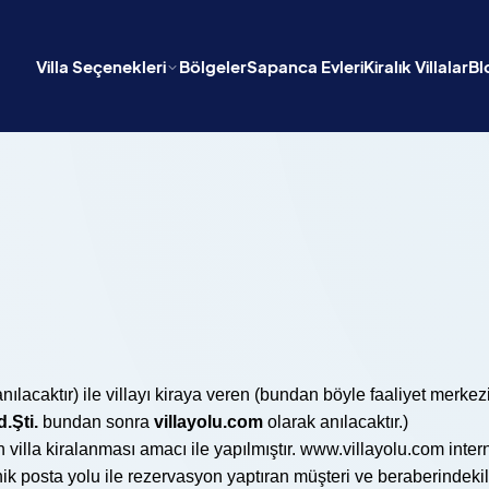
Villa Seçenekleri
Bölgeler
Sapanca Evleri
Kiralık Villalar
Bl
nılacaktır) ile villayı kiraya veren (bundan böyle faaliyet merke
d.Şti.
bundan sonra
villayolu.com
olarak anılacaktır.)
n villa kiralanması amacı ile yapılmıştır.
www.villayolu.com
inter
ik posta yolu ile rezervasyon yaptıran müşteri ve beraberindekile