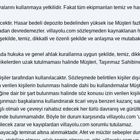
ilyalarını kullanmaya yetkilidir. Fakat tüm ekipmanları temiz ve
ektir. Hasar bedeli depozito bedelinden yüksek ise Müşteri faz
dan devredemezler. villayolu.com sözleşmeden kaynaklanan hak 
ekilde, temiz, dikkatli ve özenli şekilde ve anlaşma ve mutabak
rada hukuka ve genel ahlak kurallarına uygun şekilde, temiz, di
hlikelerden uzak tutulmaması halinde Müşteri, Taşınmaz Sahibin
er tarafından kullanılacaktır. Sözleşmede belirtilen kişiler dışın
verilen kişilerin bulunması halinde dahi bu kullandırmalar Müşte
ceğine dair bir şart bulunması halinde söz konusu izin verilen ki
 taşınmazı başkalarına kullandırarak ticari veya benzeri kazanç 
şlı olmalı ve çevreyi rahatsız edecek her türlü davranış ve gürü
t içinde bulunmamalıdır. Böyle bir durum karşısında villayolu.com 
bilecek zarar ve kayıplardan villayolu.com sorumlu tutulamaz.
ayacağı teminat altına alınmaktadır. Afet ve mücbir sebepler d