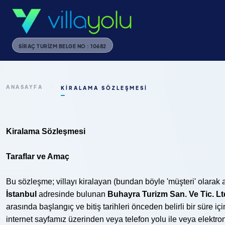
SIRAÇ TURIZM BELGE NO : 10682
ANASAYFA
/
KIRALAMA SÖZLEŞMESI
Kiralama Sözleşmesi
Taraflar ve Amaç
Bu sözleşme; villayı kiralayan (bundan böyle 'müşteri' olarak a
İstanbul
adresinde bulunan
Buhayra Turizm San. Ve Tic. Lt
arasında başlangıç ve bitiş tarihleri önceden belirli bir süre içi
internet sayfamız üzerinden veya telefon yolu ile veya elektron