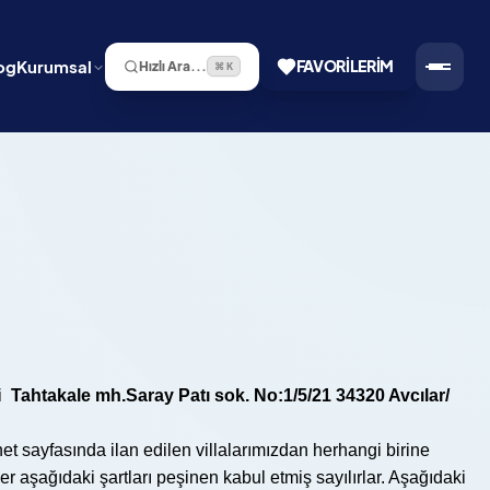
og
Kurumsal
FAVORILERIM
Hızlı Ara...
⌘ K
zi
Tahtakale mh.Saray Patı sok. No:1/5/21 34320 Avcılar/
net sayfasında ilan edilen villalarımızdan herhangi birine
r aşağıdaki şartları peşinen kabul etmiş sayılırlar. Aşağıdaki