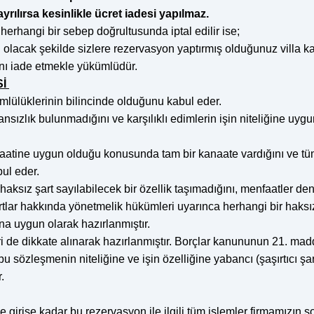
rılırsa kesinlikle ücret iadesi yapılmaz.
herhangi bir sebep doğrultusunda iptal edilir ise;
olacak şekilde sizlere rezervasyon yaptırmış olduğunuz villa kat
nı iade etmekle yükümlüdür.
Sİ
mlülüklerinin bilincinde olduğunu kabul eder.
oransızlık bulunmadığını ve karşılıklı edimlerin işin niteliğine
tine uygun olduğu konusunda tam bir kanaate vardığını ve tüm şa
ul eder.
ksız şart sayılabilecek bir özellik taşımadığını, menfaatler de
tlar hakkında yönetmelik hükümleri uyarınca herhangi bir haksız
na uygun olarak hazırlanmıştır.
 de dikkate alınarak hazırlanmıştır. Borçlar kanununun 21. madd
u sözleşmenin niteliğine ve işin özelliğine yabancı (şaşırtıcı şar
.
e girişe kadar bu rezervasyon ile ilgili tüm işlemler firmamızın 