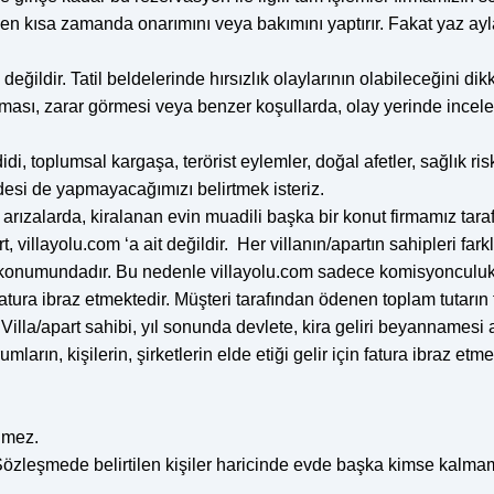
s.) en kısa zamanda onarımını veya bakımını yaptırır. Fakat yaz a
ğildir. Tatil beldelerinde hırsızlık olaylarının olabileceğini dikk
lınması, zarar görmesi veya benzer koşullarda, olay yerinde in
toplumsal kargaşa, terörist eylemler, doğal afetler, sağlık ris
desi de yapmayacağımızı belirtmek isteriz.
zalarda, kiralanan evin muadili başka bir konut firmamız tarafı
villayolu.com ‘a ait değildir. Her villanın/apartın sahipleri farkl
lık konumundadır. Bu nedenle villayolu.com sadece komisyonculuk fa
fatura ibraz etmektedir. Müşteri tarafından ödenen toplam tutarın
 Villa/apart sahibi, yıl sonunda devlete, kira geliri beyannamesi a
rumların, kişilerin, şirketlerin elde etiği gelir için fatura ibra
lmez.
 Sözleşmede belirtilen kişiler haricinde evde başka kimse kalma