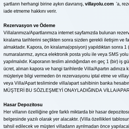
şartların herhangi birine aykırı davranış,
villayolu.com
'a, rez
iade etmeme hakkını verir.
Rezervasyon ve Ödeme
Villalarımıza/Apartlarımıza internet sayfamızda bulunan rezer
kiralama tarihlerini seçtikten sonra sizden gerekli iletişim v
almaktadır. Kapora, ön kiralama(opsiyon) yapıldıktan sonra 1 (
numaralarımız, ayrıca elektronik posta yolu ile veya SMS yolu i
yapılmalıdır. Kaporanın teslim alındığından en geç 1 (bir) iş g
ücret, alınan kapora ve hangi tarihlerde Villa/Apartın adınıza
müşteriye bilgi vermeden ön rezervasyonu iptal etme ve villay
veya Villa/Apart tesliminde villa/apart sahibinin banka hesabın
MÜŞTERİ BU SÖZLEŞMEYİ ONAYLADIĞINDA VİLLA/APAR
Hasar Depozitosu
Her villanın özelliğine göre farklı miktarda bir hasar depozit
belgesinde yazılı olarak yer alacaktır. (Villa özellikleri tablo
tahsil edilecek ve müşteri villadann ayrılmadan önce yapılacak 