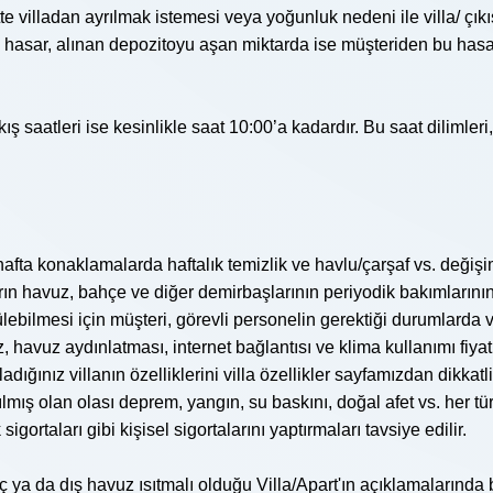
atte villadan ayrılmak istemesi veya yoğunluk nedeni ile villa/
n hasar, alınan depozitoyu aşan miktarda ise müşteriden bu hasa
ıkış saatleri ise kesinlikle saat 10:00’a kadardır. Bu saat dilimle
ir) hafta konaklamalarda haftalık temizlik ve havlu/çarşaf vs. değiş
ların havuz, bahçe ve diğer demirbaşlarının periyodik bakımlarını
bilmesi için müşteri, görevli personelin gerektiği durumlarda v
az, havuz aydınlatması, internet bağlantısı ve klima kullanımı fiya
dığınız villanın özelliklerini villa özellikler sayfamızdan dikkat
ılmış olan olası deprem, yangın, su baskını, doğal afet vs. her t
gortaları gibi kişisel sigortalarını yaptırmaları tavsiye edilir.
ç ya da dış havuz ısıtmalı olduğu Villa/Apart'ın açıklamalarında be