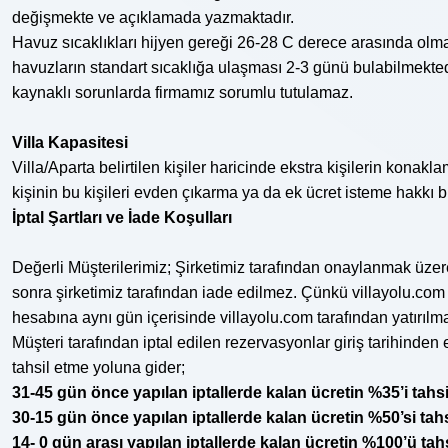
değişmekte ve açıklamada yazmaktadır.
Havuz sıcaklıkları hijyen gereği 26-28 C derece arasında olma
havuzların standart sıcaklığa ulaşması 2-3 günü bulabilmekted
kaynaklı sorunlarda firmamız sorumlu tutulamaz.
Villa Kapasitesi
Villa/Aparta belirtilen kişiler haricinde ekstra kişilerin konakl
kişinin bu kişileri evden çıkarma ya da ek ücret isteme hakkı 
İptal Şartları ve İade Koşulları
Değerli Müşterilerimiz; Şirketimiz tarafından onaylanmak üze
sonra şirketimiz tarafından iade edilmez. Çünkü villayolu.com
hesabına aynı gün içerisinde villayolu.com tarafından yatırılma
Müşteri tarafından iptal edilen rezervasyonlar giriş tarihinden
tahsil etme yoluna gider;
31-45 gün önce yapılan iptallerde kalan ücretin %35’i tahsi
30-15 gün önce yapılan iptallerde kalan ücretin %50’si tahs
14- 0 gün arası yapılan iptallerde kalan ücretin %100’ü tahs