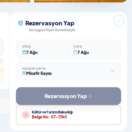
Rezervasyon Yap
En Uygun Fiyat Garantisiyle
GIRIŞ
ÇIKIŞ
7 Ağu
7 Ağu
MISAFIR SAYISI
Misafir Sayısı
Rezervasyon Yap
Kültür ve Turizm Bakanlığı
Belge No :
07-1740