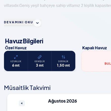
villasıdır.Geniş yeşil bahçeye sahip villamız 2 kişilik kapasites
DEVAMINI OKU
Havuz Bilgileri
Özel Havuz
Kapalı Havuz
UZUNLUK
GENIŞLIK
DERINLIK
BU
6 mt
3 mt
1,50 mt
Müsaitlik Takvimi
Ağustos 2026