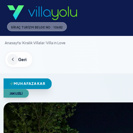
SIRAÇ TURIZM BELGE NO : 10682
Anasayfa
/
Kiralık Villalar
/
Villa in Love
Geri
MUHAFAZAKAR
JAKUZILI