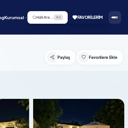
og
Kurumsal
FAVORILERIM
Hızlı Ara...
⌘ K
Paylaş
Favorilere Ekle