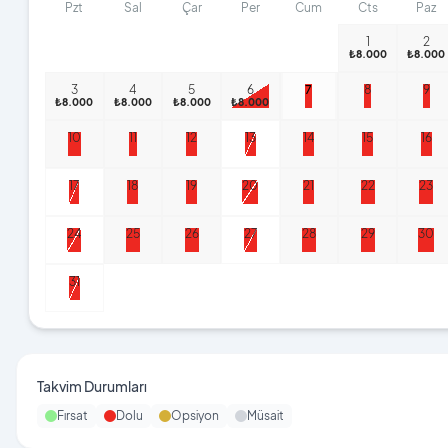
Pzt
Sal
Çar
Per
Cum
Cts
Paz
1
2
₺8.000
₺8.000
₺8.000
₺8.000
₺8.000
₺8.000
₺8.000
3
4
5
6
7
8
9
₺8.000
₺8.000
₺8.000
₺8.000
10
11
12
13
14
15
16
17
18
19
20
21
22
23
24
25
26
27
28
29
30
31
₺6.800
₺6.800
Takvim Durumları
Fırsat
Dolu
Opsiyon
Müsait