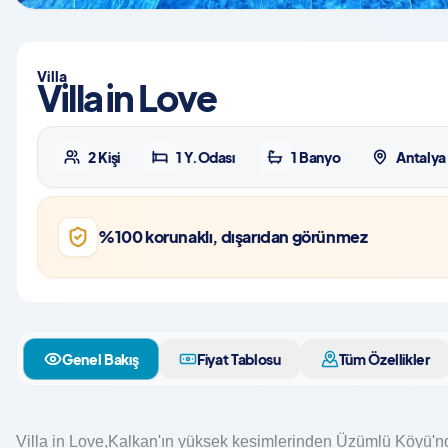
Villa
Villa in Love
2 Kişi
1 Y.Odası
1 Banyo
Antalya
%100 korunaklı, dışarıdan görünmez
Genel Bakış
Fiyat Tablosu
Tüm Özellikler
Villa in Love,Kalkan'ın yüksek kesimlerinden Üzümlü Köyü'nde 