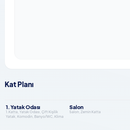
Kat Planı
1. Yatak Odası
Salon
1.Katta, Yatak Odası, Çift Kişilik
Salon, Zemin Katta
Yatak, Komodin, Banyo/WC, Klima