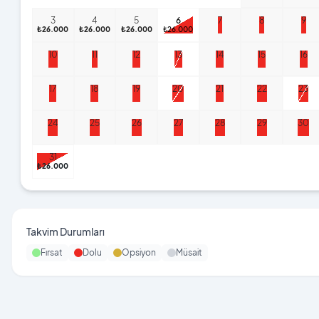
3
4
5
6
7
8
9
₺26.000
₺26.000
₺26.000
₺26.000
10
11
12
13
14
15
16
17
18
19
20
21
22
23
24
25
26
27
28
29
30
31
₺26.000
₺26.000
₺26.000
₺26.000
₺26.000
₺26.000
₺26.00
Takvim Durumları
Fırsat
Dolu
Opsiyon
Müsait