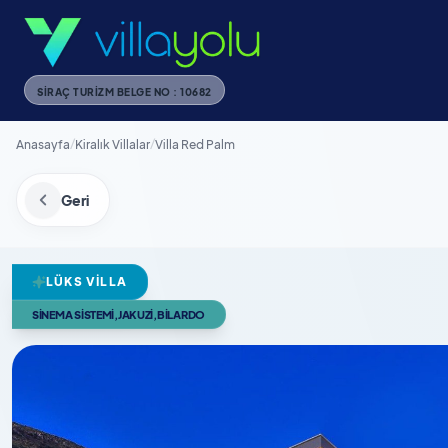
SIRAÇ TURIZM BELGE NO : 10682
Anasayfa
/
Kiralık Villalar
/
Villa Red Palm
Geri
LÜKS VILLA
SINEMA SISTEMI,JAKUZI,BILARDO