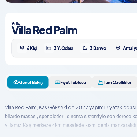
Villa
Villa Red Palm
6 Kişi
3 Y.Odası
3 Banyo
Antalya
Genel Bakış
Fiyat Tablosu
Tüm Özellikler
Villa Red Palm, Kaş Gökseki'de 2022 yapımı 3 yatak odası 6 ki
bilardo masası, spor aletleri, sinema sistemiyle son derece kon
villamız Kaş merkeze 4km mesafede kısmi deniz manzaralıdır