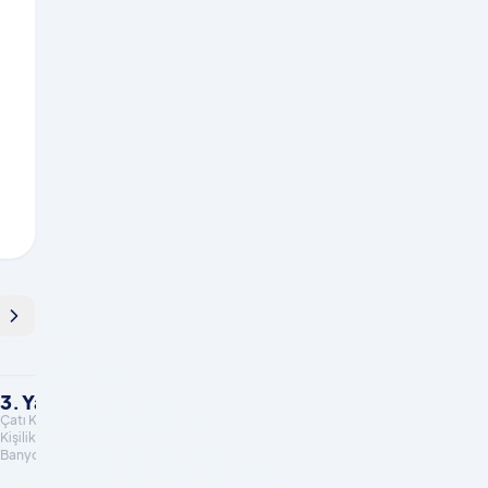
3. Yatak Odası
Çatı Katında , Yatak Odası, Çift
Kişilik Yatak, Komodin, Elbise Dolabı,
Banyo/WC, TV, Klima