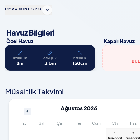
DEVAMINI OKU
Havuz Bilgileri
Özel Havuz
Kapalı Havuz
UZUNLUK
GENIŞLIK
DERINLIK
BU
8m
3.5m
150cm
Müsaitlik Takvimi
Ağustos 2026
Pzt
Sal
Çar
Per
Cum
Cts
Paz
1
2
₺26.000
₺26.000
₺26.000
₺26.000
₺26.000
₺26.000
₺26.00