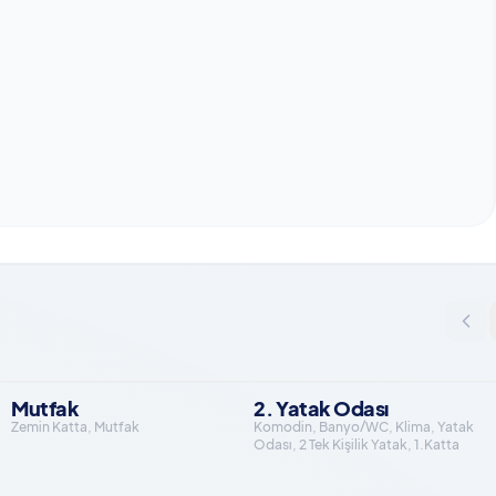
Mutfak
2. Yatak Odası
Zemin Katta, Mutfak
Komodin, Banyo/WC, Klima, Yatak
Odası, 2 Tek Kişilik Yatak, 1.Katta