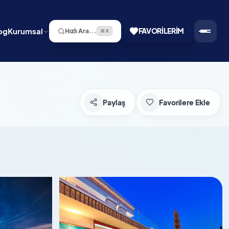
og
Kurumsal
FAVORILERIM
Hızlı Ara...
⌘ K
Paylaş
Favorilere Ekle