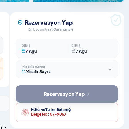
Rezervasyon Yap
En Uygun Fiyat Garantisiyle
GIRIŞ
ÇIKIŞ
7 Ağu
7 Ağu
MISAFIR SAYISI
Misafir Sayısı
Rezervasyon Yap
Kültür ve Turizm Bakanlığı
Belge No :
07-9067
sı -