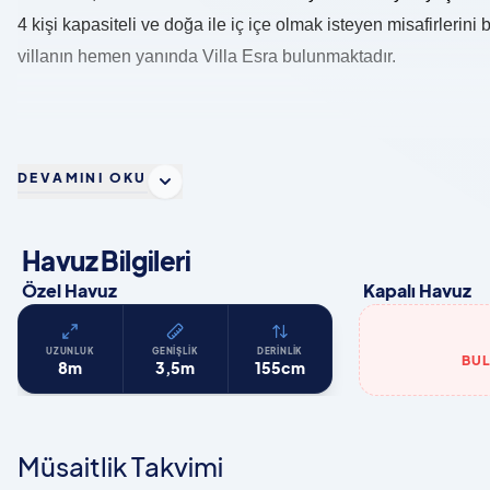
4 kişi kapasiteli ve doğa ile iç içe olmak isteyen misafirlerini 
villanın hemen yanında Villa Esra bulunmaktadır.
DEVAMINI OKU
Havuz Bilgileri
Özel Havuz
Kapalı Havuz
UZUNLUK
GENIŞLIK
DERINLIK
BU
8m
3,5m
155cm
Müsaitlik Takvimi