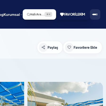
og
Kurumsal
FAVORILERIM
Hızlı Ara...
⌘ K
Paylaş
Favorilere Ekle