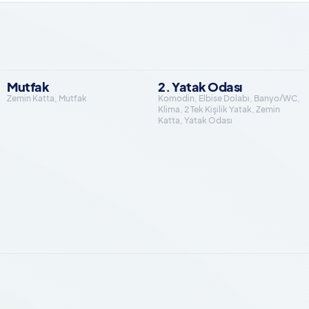
Mutfak
2. Yatak Odası
Zemin Katta, Mutfak
Komodin, Elbise Dolabı, Banyo/WC,
Klima, 2 Tek Kişilik Yatak, Zemin
Katta, Yatak Odası