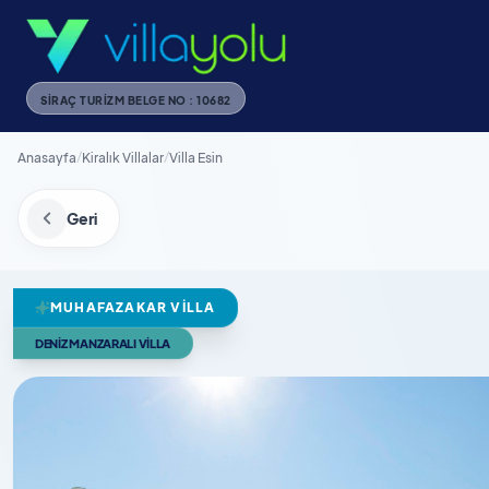
SIRAÇ TURIZM BELGE NO : 10682
Anasayfa
/
Kiralık Villalar
/
Villa Esin
Geri
MUHAFAZAKAR VILLA
DENIZ MANZARALI VILLA