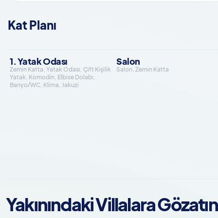
Kat Planı
1. Yatak Odası
Salon
Zemin Katta, Yatak Odası, Çift Kişilik
Salon, Zemin Katta
Yatak, Komodin, Elbise Dolabı,
Banyo/WC, Klima, Jakuzi
Yakınındaki Villalara Gözatın