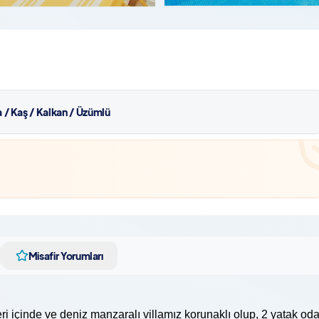
 / Kaş / Kalkan / Üzümlü
Misafir Yorumları
ri içinde ve deniz manzaralı villamız korunaklı olup, 2 yatak oda