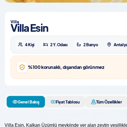
Villa
Villa Esin
4 Kişi
2 Y.Odası
2 Banyo
Antalya
%100 korunaklı, dışarıdan görünmez
Genel Bakış
Fiyat Tablosu
Tüm Özellikler
Villa Esin, Kalkan Üzümlü mevkiinde yer alan zeytin yeşillikle