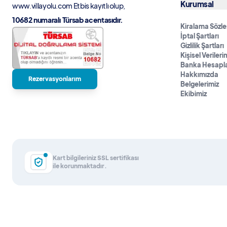
Kurumsal
www.villayolu.com
Etbis kayıtlı olup,
Buzdolabı
10682 numaralı Türsab acentasıdır.
Kiralama Sözl
Ankastre Fırın
İptal Şartları
Gizlilik Şartları
Mikrodalga Fırın
Kişisel Veriler
Banka Hesapla
Ankastre 4'lü Ocak
Hakkımızda
Rezervasyonlarım
Su Isıtıcısı
Belgelerimiz
Ekibimiz
Ekmek Kızartma Makinası
Tencere ve Tava Takımı
Yemek Takımı
Kaşık Çatal Bıçak Takımı
Kart bilgileriniz SSL sertifikası
ile korunmaktadır.
Bardak Takımı
Yemek Masası
Sandalyeler
Mutfak Adası