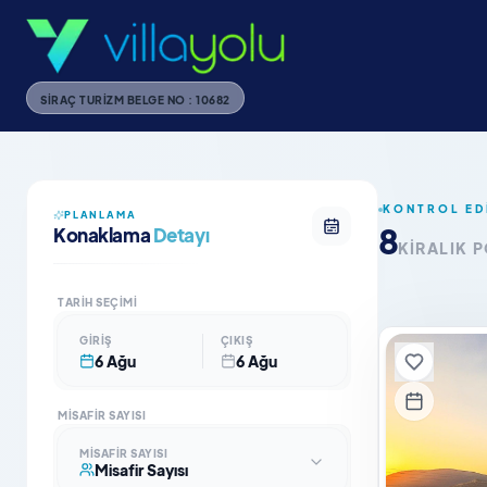
SIRAÇ TURIZM BELGE NO : 10682
KONTROL ED
PLANLAMA
8
Konaklama
Detayı
KIRALIK 
TARIH SEÇIMI
GIRIŞ
ÇIKIŞ
6 Ağu
6 Ağu
MISAFIR SAYISI
MISAFIR SAYISI
Misafir Sayısı