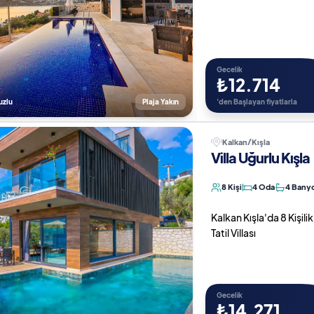
Gecelik
₺12.714
uzlu
Plaja Yakın
'den Başlayan fiyatlarla
Kalkan/Kışla
Villa Uğurlu Kışla
8 Kişi
4 Oda
4 Bany
Kalkan Kışla'da 8 Kişili
Tatil Villası
Gecelik
₺14.271