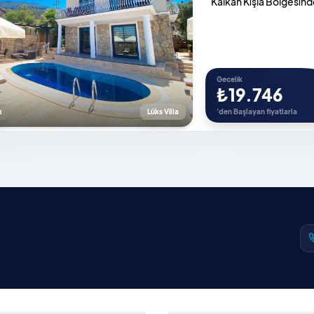
Kalkan Kışla Bölgesinde 
Gecelik
₺19.746
ı
Lüks Villa
'den Başlayan fiyatlarla