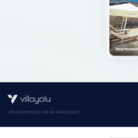
Kaydırak
Su Deposu
Şömine-Soba
Doğalgazlı Şömine
Deniz Manzaral
Saç Kurutma Makinesi
Elektrik Süpürgesi
Kurutma Makinesi
Cam Şömine
Pelet Sobası
Ateş Kazanı
UZMAN EKIBIMIZLE HER AN YANINIZDAYIZ.
Mutfak Bilgileri
Amerikan Mutfak
Bulaşık Makinası