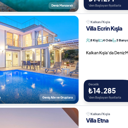
Deniz Manzaralı
'den Başlayan fiyatlarla
Kalkan/Kışla
Villa Ecrin Kışla
8 Kişi
4 Oda
3 Bany
Kalkan Kışla'da Deniz Man
Gecelik
₺14.285
ı
Geniş Aile ve Gruplara
'den Başlayan fiyatlarla
Kalkan/Kışla
Villa Etna