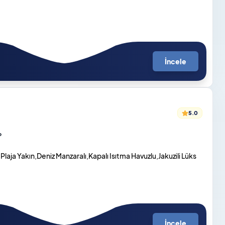
İncele
5.0
o
k Plaja Yakın,Deniz Manzaralı,Kapalı Isıtma Havuzlu,Jakuzili Lüks
İncele