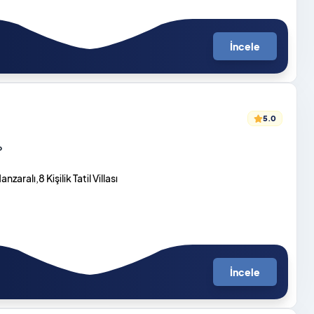
İncele
5.0
o
zaralı,8 Kişilik Tatil Villası
İncele