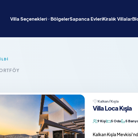
Villa Seçenekleri
Bölgeler
Sapanca Evleri
Kiralık Villalar
Bl
İLDİ
PORTFÖY
Kalkan/Kışla
Villa Loca Kışla
9 Kişi
5 Oda
5 Bany
Kalkan Kışla Mevkisi'nde