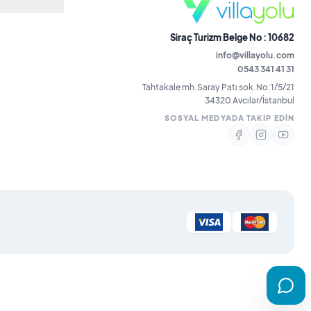
Siraç Turizm Belge No : 10682
info@villayolu.com
0543 341 41 31
Tahtakale mh.Saray Patı sok.No:1/5/21
34320 Avcılar/İstanbul
SOSYAL MEDYADA TAKIP EDIN