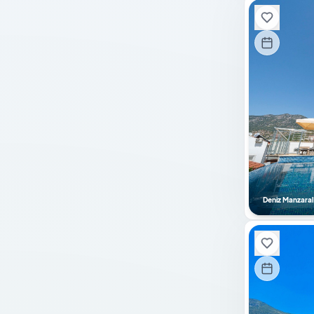
Engelli Dostu
Sıradışı Mimari
Sauna
Buhar Banyosu
Bebek Yatağı
Özel Havuz
Güvenlik Kamera Sistemi
Hamam
Masa Tenisi
Deniz Manzaral
Bilardo
Langırt
Tuz Odası
Sinema Sistemi
Salıncak