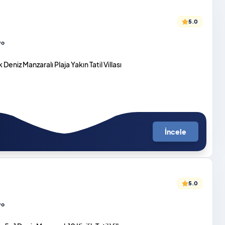
5.0
yo
k Deniz Manzaralı Plaja Yakın Tatil Villası
İncele
5.0
yo