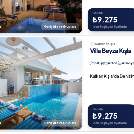
Gecelik
₺9.275
ı
Geniş Aile ve Gruplara
'den Başlayan fiyatlarla
Kalkan/Kışla
Villa Beyza Kışla
8 Kişi
4 Oda
4 Bany
Kalkan Kışla'da Deniz Man
Gecelik
₺9.275
ı
Geniş Aile ve Gruplara
'den Başlayan fiyatlarla