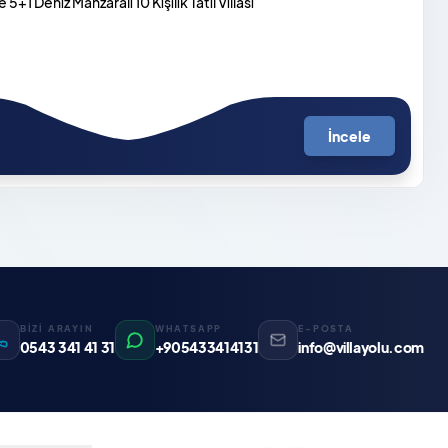
5+1 Deniz Manzaralı 10 Kişilik Tatil Villası
İncele
BİZİ ARAYIN
WHATSAPP
E-POSTA
0543 341 41 31
+905433414131
info@villayolu.com