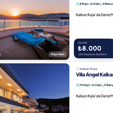
8 Kişi
4 Oda
4 Bany
Kalkan Kışla'da Deniz Man
Gecelik
₺8.000
ı
Plaja Yakın
'den Başlayan fiyatlarla
Kalkan/Kışla
Villa Angel Kalka
10 Kişi
5 Oda
5 Ban
Kalkan Kışla'da Deniz Ma