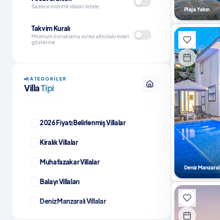
Sadece indirimli villaları listele
Plaja Yakın
Takvim Kuralı
Minimum konaklama süresi altındaki evleri
gösterme
KATEGORILER
Villa
Tipi
2026 Fiyatı Belirlenmiş Villalar
Kiralık Villalar
Muhafazakar Villalar
Deniz Manzaral
Balayı Villaları
Deniz Manzaralı Villalar