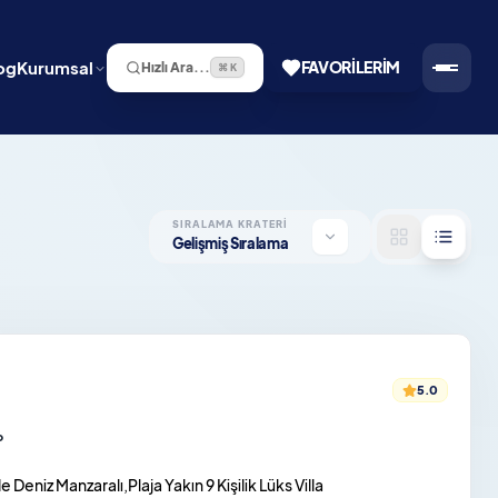
og
Kurumsal
FAVORILERIM
Hızlı Ara...
⌘ K
SIRALAMA KRATERI
Gelişmiş Sıralama
5.0
o
 Deniz Manzaralı,Plaja Yakın 9 Kişilik Lüks Villa