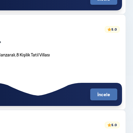
5.0
o
zaralı,8 Kişilik Tatil Villası
İncele
5.0