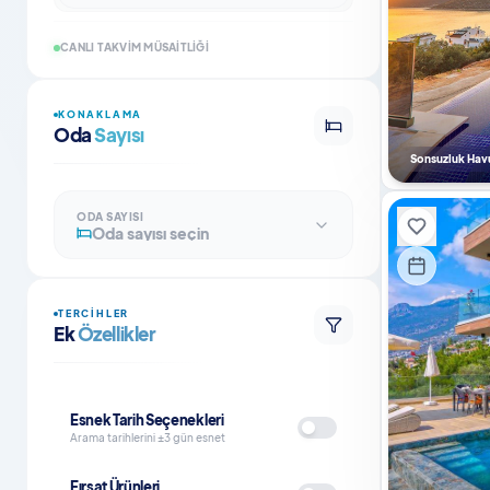
CANLI TAKVIM MÜSAITLIĞI
KONAKLAMA
Oda
Sayısı
Sonsuzluk Hav
ODA SAYISI
Oda sayısı seçin
TERCIHLER
Ek
Özellikler
Esnek Tarih Seçenekleri
Arama tarihlerini ±3 gün esnet
Fırsat Ürünleri