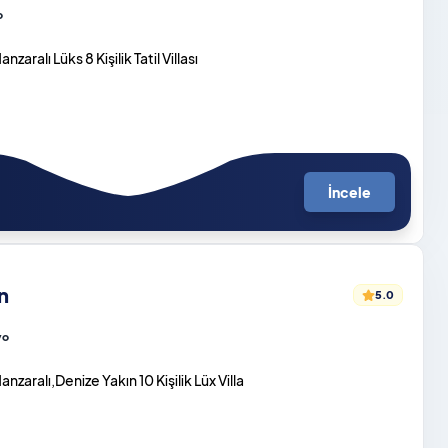
o
zaralı Lüks 8 Kişilik Tatil Villası
İncele
n
5.0
yo
nzaralı,Denize Yakın 10 Kişilik Lüx Villa