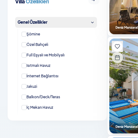
Villa
Özellikleri
Genel Özellikler
Deniz Manzaral
Şömine
Özel Bahçeli
Full Eşyalı ve Mobilyalı
Isıtmalı Havuz
İnternet Bağlantısı
Jakuzi
Balkon/Deck/Teras
İç Mekan Havuz
Otopark / Park Yeri
Deniz Manzaral
Jenaratör